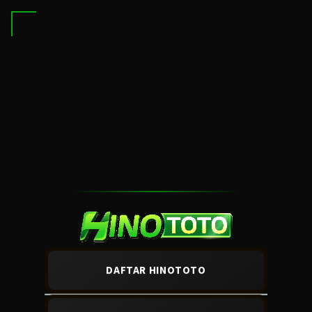
DAFTAR HINOTOTO